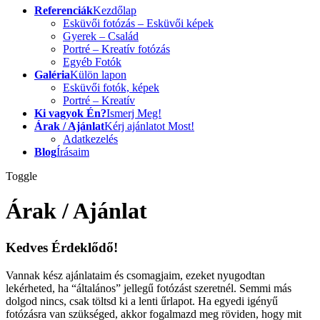
Referenciák
Kezdőlap
Esküvői fotózás – Esküvői képek
Gyerek – Család
Portré – Kreatív fotózás
Egyéb Fotók
Galéria
Külön lapon
Esküvői fotók, képek
Portré – Kreatív
Ki vagyok Én?
Ismerj Meg!
Árak / Ajánlat
Kérj ajánlatot Most!
Adatkezelés
Blog
Írásaim
Toggle
Árak / Ajánlat
Kedves Érdeklődő!
Vannak kész ajánlataim és csomagjaim, ezeket nyugodtan
lekérheted, ha “általános” jellegű fotózást szeretnél. Semmi más
dolgod nincs, csak töltsd ki a lenti űrlapot. Ha egyedi igényű
fotózásra van szükséged, akkor fogalmazd meg röviden, hogy mit