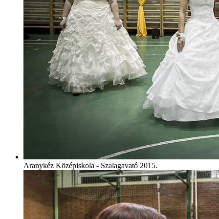
Aranykéz Középiskola - Szalagavató 2015.