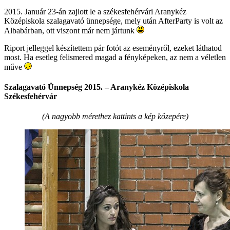
2015. Január 23-án zajlott le a székesfehérvári Aranykéz
Középiskola szalagavató ünnepsége, mely után AfterParty is volt az
Albabárban, ott viszont már nem jártunk
Riport jelleggel készítettem pár fotót az eseményről, ezeket láthatod
most. Ha esetleg felismered magad a fényképeken, az nem a véletlen
műve
Szalagavató Ünnepség 2015. – Aranykéz Középiskola
Székesfehérvár
(A nagyobb mérethez kattints a kép közepére)