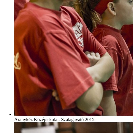
Aranykéz Középiskola - Szalagavató 2015.