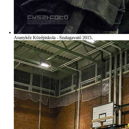
Aranykéz Középiskola - Szalagavató 2015.