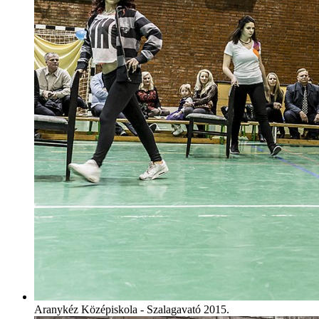
Aranykéz Középiskola - Szalagavató 2015.