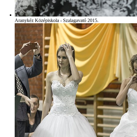
Aranykéz Középiskola - Szalagavató 2015.