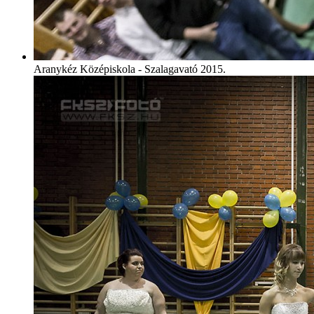
Aranykéz Középiskola - Szalagavató 2015.