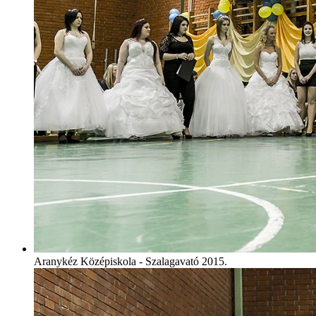
Aranykéz Középiskola - Szalagavató 2015.