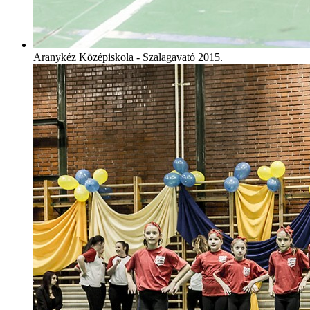
Aranykéz Középiskola - Szalagavató 2015.