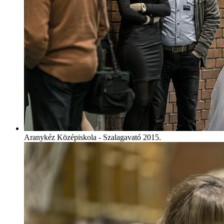
Aranykéz Középiskola - Szalagavató 2015.