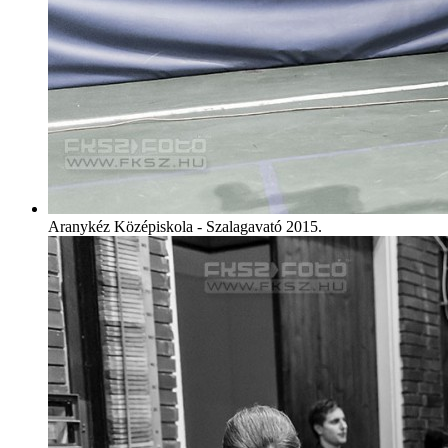
Aranykéz Középiskola - Szalagavató 2015.