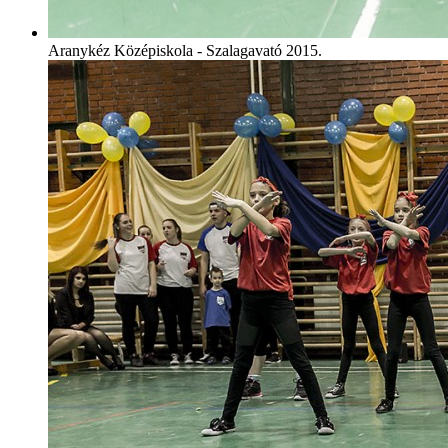
Aranykéz Középiskola - Szalagavató 2015.