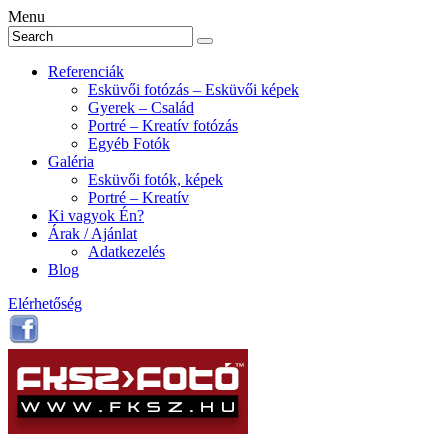
Menu
Referenciák
Esküvői fotózás – Esküvői képek
Gyerek – Család
Portré – Kreatív fotózás
Egyéb Fotók
Galéria
Esküvői fotók, képek
Portré – Kreatív
Ki vagyok Én?
Árak / Ajánlat
Adatkezelés
Blog
Elérhetőség