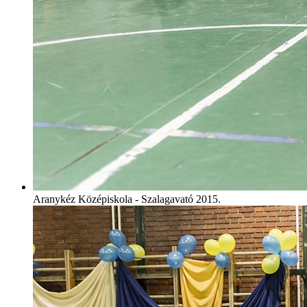
Aranykéz Középiskola - Szalagavató 2015.