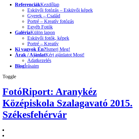
Referenciák
Kezdőlap
Esküvői fotózás – Esküvői képek
Gyerek – Család
Portré – Kreatív fotózás
Egyéb Fotók
Galéria
Külön lapon
Esküvői fotók, képek
Portré – Kreatív
Ki vagyok Én?
Ismerj Meg!
Árak / Ajánlat
Kérj ajánlatot Most!
Adatkezelés
Blog
Írásaim
Toggle
FotóRiport: Aranykéz
Középiskola Szalagavató 2015.
Székesfehérvár