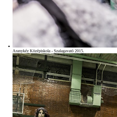
Aranykéz Középiskola - Szalagavató 2015.