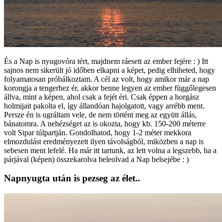
És a Nap is nyugovóra tért, majdnem ráesett az ember fejére : ) Itt
sajnos nem sikerült jó időben elkapni a képet, pedig elhiheted, hogy
folyamatosan próbálkoztam. A cél az volt, hogy amikor már a nap
korongja a tengerhez ér, akkor benne legyen az ember függőlegesen
állva, mint a képen, ahol csak a fejét éri. Csak éppen a horgász
holmijait pakolta el, így állandóan hajolgatott, vagy arrébb ment.
Persze én is ugráltam vele, de nem történt meg az együtt állás,
bánatomra. A nehézséget az is okozta, hogy kb. 150-200 méterre
volt Sipar túlpartján. Gondolhatod, hogy 1-2 méter mekkora
elmozdulást eredményezett ilyen távolságból, miközben a nap is
sebesen ment lefelé. Ha már itt tartunk, az lett volna a legszebb, ha a
párjával (képen) összekarolva beleolvad a Nap belsejébe : )
Napnyugta után is pezseg az élet..