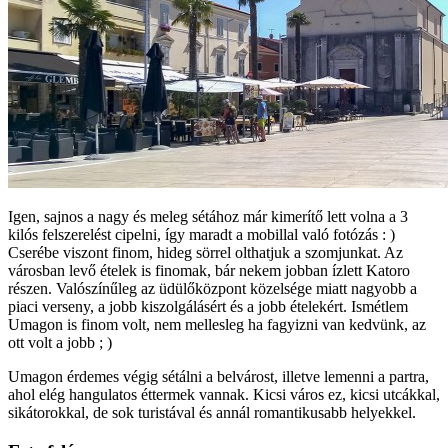
Igen, sajnos a nagy és meleg sétához már kimerítő lett volna a 3
kilós felszerelést cipelni, így maradt a mobillal való fotózás : )
Cserébe viszont finom, hideg sörrel olthatjuk a szomjunkat. Az
városban levő ételek is finomak, bár nekem jobban ízlett Katoro
részen. Valószínűleg az üdülőközpont közelsége miatt nagyobb a
piaci verseny, a jobb kiszolgálásért és a jobb ételekért. Ismétlem
Umagon is finom volt, nem mellesleg ha fagyizni van kedvünk, az
ott volt a jobb ; )
Umagon érdemes végig sétálni a belvárost, illetve lemenni a partra,
ahol elég hangulatos éttermek vannak. Kicsi város ez, kicsi utcákkal,
sikátorokkal, de sok turistával és annál romantikusabb helyekkel.