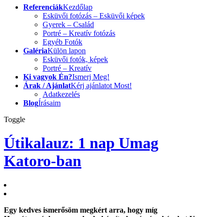
Referenciák
Kezdőlap
Esküvői fotózás – Esküvői képek
Gyerek – Család
Portré – Kreatív fotózás
Egyéb Fotók
Galéria
Külön lapon
Esküvői fotók, képek
Portré – Kreatív
Ki vagyok Én?
Ismerj Meg!
Árak / Ajánlat
Kérj ajánlatot Most!
Adatkezelés
Blog
Írásaim
Toggle
Útikalauz: 1 nap Umag
Katoro-ban
Egy kedves ismerősöm megkért arra, hogy míg