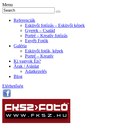
Menu
Referenciák
Esküvői fotózás – Esküvői képek
Gyerek – Család
Portré – Kreatív fotózás
Egyéb Fotók
Galéria
Esküvői fotók, képek
Portré – Kreatív
Ki vagyok Én?
Árak / Ajánlat
Adatkezelés
Blog
Elérhetőség