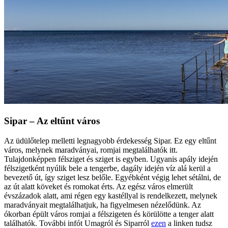
Sipar – Az eltűnt város
Az üdülőtelep melletti legnagyobb érdekesség Sipar. Ez egy eltűnt
város, melynek maradványai, romjai megtalálhatók itt.
Tulajdonképpen félsziget és sziget is egyben. Ugyanis apály idején
félszigetként nyúlik bele a tengerbe, dagály idején víz alá kerül a
bevezető út, így sziget lesz belőle. Egyébként végig lehet sétálni, de
az út alatt köveket és romokat érts. Az egész város elmerült
évszázadok alatt, ami régen egy kastéllyal is rendelkezett, melynek
maradványait megtalálhatjuk, ha figyelmesen nézelődünk. Az
ókorban épült város romjai a félszigeten és körülötte a tenger alatt
találhatók. További infót Umagról és Siparról
ezen
a linken tudsz