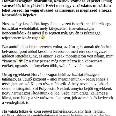
Horvátországban nyaralunk, készítsek számára képeket Umag
városról és környékéről. Ezért most egy varázslatos utazásban
lehet részed, ha végig olvasod az írásomat és megnézed a hozzá
kapcsolódó képeket.
Nos, az úgy kezdődött, hogy fent nevezett ismerős rendelkezik egy
turisztikai weboldallal, mely kifejezetten Horvátországra
koncentrálódik és mivel ő is segített már, így én is készséggel
teljesítettem kívánságát
Bár amiről több képet szeretett volna, az Umag és annak történelmi
belvárosa, pont abból készült a kevesebb, mert erre csak egyszer
adódott lehetőségünk, és akkor is csak mobiltelefon volt nálam, mint
“kamera”
Ez a tény persze még nem húzza le a képsorozat
értékét, ugyanis a környékén több, szép látnivaló is van.
Umag egyébként Horvátországon belül az Isztriai-félszigeten
található, az üdülő központ – ahol megpihentünk – pedig ehhez a
térséghez tartozó Katoro részen fekszik. A hely neve, ha valaki el
szeretne látogatni: Sol Polynesia. Nekünk annyira bejött egyébként,
hogy harmadszor látogattunk el ide. Szép, nem drága, kellemes a
klíma, nem hideg a víz utószezonban sem, jók az ételek és kedvesek
a vendéglátók is.
Ha valaki lelkes és kora reggel kimerészkedik egy friss, reggeli
sétához, akkor kár mobiltelefonnal is csodás képeket lehet készíteni