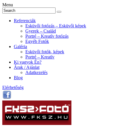
Menu
Referenciák
Esküvői fotózás – Esküvői képek
Gyerek – Család
Portré – Kreatív fotózás
Egyéb Fotók
Galéria
Esküvői fotók, képek
Portré – Kreatív
Ki vagyok Én?
Árak / Ajánlat
Adatkezelés
Blog
Elérhetőség