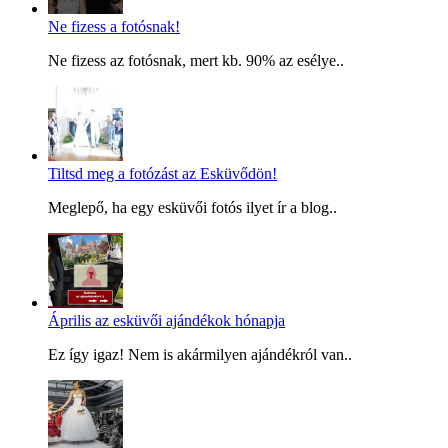
Ne fizess a fotósnak!
Ne fizess az fotósnak, mert kb. 90% az esélye..
Tiltsd meg a fotózást az Esküvődön!
Meglepő, ha egy esküvői fotós ilyet ír a blog..
Április az esküvői ajándékok hónapja
Ez így igaz! Nem is akármilyen ajándékról van..