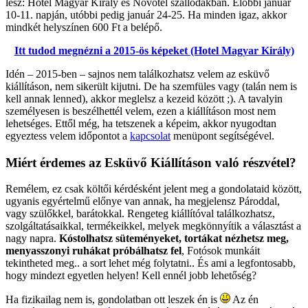
lesz: Hotel Magyar Király és Novotel szállodákban. Előbbi január
10-11. napján, utóbbi pedig január 24-25. Ha minden igaz, akkor
mindkét helyszínen 600 Ft a belépő.
Itt tudod megnézni a 2015-ös képeket (Hotel Magyar Király)
Idén – 2015-ben – sajnos nem találkozhatsz velem az esküvő
kiállításon, nem sikerült kijutni. De ha szemfüles vagy (talán nem is
kell annak lenned), akkor meglelsz a kezeid között ;). A tavalyin
személyesen is beszélhettél velem, ezen a kiállításon most nem
lehetséges. Ettől még, ha tetszenek a képeim, akkor nyugodtan
egyeztess velem időpontot a
kapcsolat
menüpont segítségével.
Miért érdemes az Esküvő Kiállításon való részvétel?
Remélem, ez csak költői kérdésként jelent meg a gondolataid között,
ugyanis egyértelmű előnye van annak, ha megjelensz Pároddal,
vagy szülőkkel, barátokkal. Rengeteg kiállítóval találkozhatsz,
szolgáltatásaikkal, termékeikkel, melyek megkönnyítik a választást a
nagy napra.
Kóstolhatsz süteményeket, tortákat nézhetsz meg,
menyasszonyi ruhákat próbálhatsz fel
, Fotósok munkáit
tekintheted meg.. a sort lehet még folytatni.. És ami a legfontosabb,
hogy mindezt egyetlen helyen! Kell ennél jobb lehetőség?
Ha fizikailag nem is, gondolatban ott leszek én is
Az én