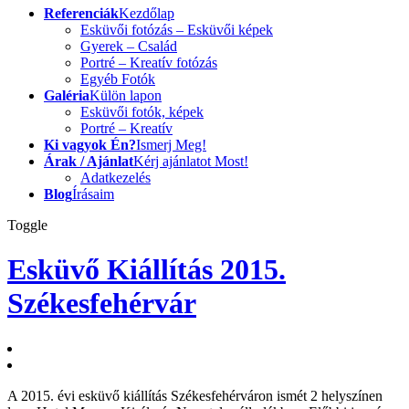
Referenciák
Kezdőlap
Esküvői fotózás – Esküvői képek
Gyerek – Család
Portré – Kreatív fotózás
Egyéb Fotók
Galéria
Külön lapon
Esküvői fotók, képek
Portré – Kreatív
Ki vagyok Én?
Ismerj Meg!
Árak / Ajánlat
Kérj ajánlatot Most!
Adatkezelés
Blog
Írásaim
Toggle
Esküvő Kiállítás 2015.
Székesfehérvár
A 2015. évi esküvő kiállítás Székesfehérváron ismét 2 helyszínen